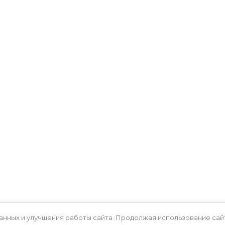
МЕНЮ
КОНТАКТЫ
+7 (843) 207-27-57
Каталог товаров
О компании
vorota-expert@mail.ru
Услуги
г. Казань, ул. Родины д.
этаж)
Отзывы
Контакты
Мы в MAX
Выполненные работы
анных и улучшения работы сайта. Продолжая использование сайт