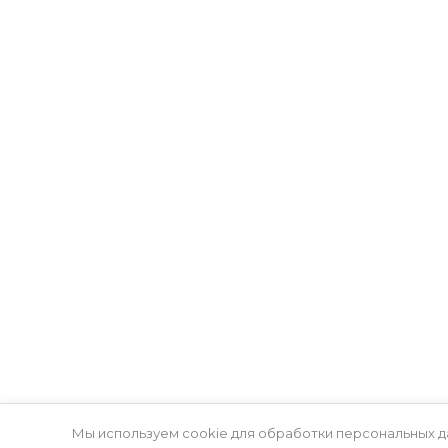
Мы устанавливаем автоматические ворота, шлагбаумы
и роллеты в Казани и пригороде с 2010 года. Надёжные
решения для частных домов, дворов, бизнеса и
промышленных объектов. Быстрый выезд,
профессиональный монтаж и гарантия на все работы.
Мы используем cookie для обработки персональных д