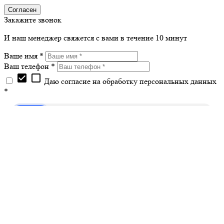
Согласен
Закажите звонок
И наш менеджер свяжется с вами в течение 10 минут
Ваше имя *
Ваш телефон *
check_box
check_box_outline_blank
Даю согласие на обработку персональных данных
*
Оформить заказ
Оставьте Ваш номер телефона
и наш менеджер свяжется с вами в течение 5 минут