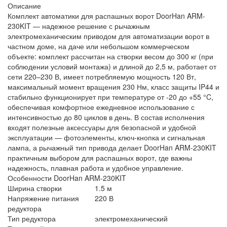
Описание
Комплект автоматики для распашных ворот DoorHan ARM-
230KIT — надежное решение с рычажным
электромеханическим приводом для автоматизации ворот в
частном доме, на даче или небольшом коммерческом
объекте: комплект рассчитан на створки весом до 300 кг (при
соблюдении условий монтажа) и длиной до 2,5 м, работает от
сети 220–230 В, имеет потребляемую мощность 120 Вт,
максимальный момент вращения 230 Нм, класс защиты IP44 и
стабильно функционирует при температуре от -20 до +55 °C,
обеспечивая комфортное ежедневное использование с
интенсивностью до 80 циклов в день. В состав исполнения
входят полезные аксессуары для безопасной и удобной
эксплуатации — фотоэлементы, ключ-кнопка и сигнальная
лампа, а рычажный тип привода делает DoorHan ARM-230KIT
практичным выбором для распашных ворот, где важны
надежность, плавная работа и удобное управление.
Особенности DoorHan ARM-230KIT
Ширина створки
1.5 м
Напряжение питания
220 В
редуктора
Тип редуктора
электромеханический