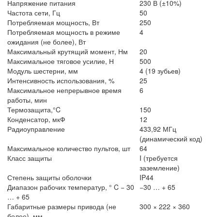
Напряжение питания
230 В (±10%)
Частота сети, Гц
50
Потребляемая мощность, Вт
250
Потребляемая мощность в режиме
4
ожидания (не более), Вт
Максимальный крутящий момент, Нм
20
Максимальное тяговое усилие, Н
500
Модуль шестерни, мм
4 (19 зубьев)
Интенсивность использования, %
25
Максимальное непрерывное время
6
работы, мин
Термозащита,°C
150
Конденсатор, мкФ
12
Радиоуправление
433,92 МГц
(динамический код)
Максимальное количество пультов, шт
64
Класс защиты
I (требуется
заземление)
Степень защиты оболочки
IP44
Диапазон рабочих температур, ° C − 30
−30 … + 65
… + 65
Габаритные размеры привода (не
300 × 222 × 360
более), мм