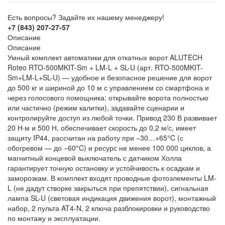
Есть вопросы? Задайте их нашему менеджеру!
+7 (843) 207-27-57
Описание
Описание
Умный комплект автоматики для откатных ворот ALUTECH
Roteo RTO-500MKIT-Sm + LM-L + SL-U (арт. RTO-500MKIT-
Sm+LM-L+SL-U) — удобное и безопасное решение для ворот
до 500 кг и шириной до 10 м с управлением со смартфона и
через голосового помощника: открывайте ворота полностью
или частично (режим калитки), задавайте сценарии и
контролируйте доступ из любой точки. Привод 230 В развивает
20 Н·м и 500 Н, обеспечивает скорость до 0,2 м/с, имеет
защиту IP44, рассчитан на работу при −30…+65°C (с
обогревом — до −60°C) и ресурс не менее 100 000 циклов, а
магнитный концевой выключатель с датчиком Холла
гарантирует точную остановку и устойчивость к осадкам и
заморозкам. В комплект входят проводные фотоэлементы LM-
L (не дадут створке закрыться при препятствии), сигнальная
лампа SL-U (световая индикация движения ворот), монтажный
набор, 2 пульта AT4-N, 2 ключа разблокировки и руководство
по монтажу и эксплуатации.