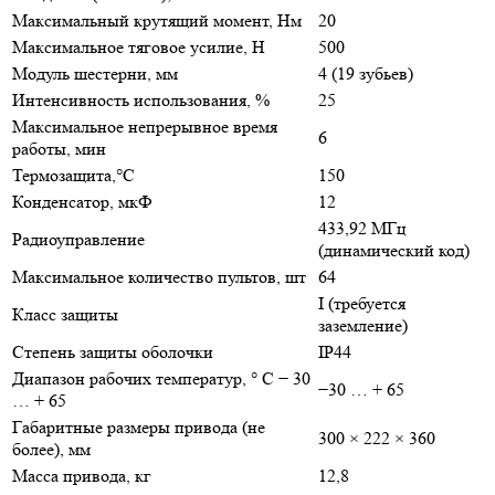
Максимальный крутящий момент, Нм
20
Максимальное тяговое усилие, Н
500
Модуль шестерни, мм
4 (19 зубьев)
Интенсивность использования, %
25
Максимальное непрерывное время
6
работы, мин
Термозащита,°C
150
Конденсатор, мкФ
12
433,92 МГц
Радиоуправление
(динамический код)
Максимальное количество пультов, шт
64
I (требуется
Класс защиты
заземление)
Степень защиты оболочки
IP44
Диапазон рабочих температур, ° C − 30
−30 … + 65
… + 65
Габаритные размеры привода (не
300 × 222 × 360
более), мм
Масса привода, кг
12,8