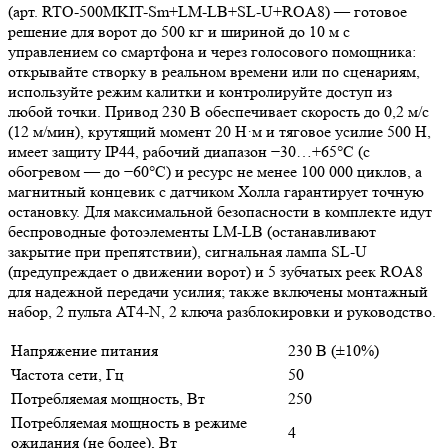
(арт. RTO-500MKIT-Sm+LM-LB+SL-U+ROA8) — готовое
решение для ворот до 500 кг и шириной до 10 м с
управлением со смартфона и через голосового помощника:
открывайте створку в реальном времени или по сценариям,
используйте режим калитки и контролируйте доступ из
любой точки. Привод 230 В обеспечивает скорость до 0,2 м/с
(12 м/мин), крутящий момент 20 Н·м и тяговое усилие 500 Н,
имеет защиту IP44, рабочий диапазон −30…+65°C (с
обогревом — до −60°C) и ресурс не менее 100 000 циклов, а
магнитный концевик с датчиком Холла гарантирует точную
остановку. Для максимальной безопасности в комплекте идут
беспроводные фотоэлементы LM-LB (останавливают
закрытие при препятствии), сигнальная лампа SL-U
(предупреждает о движении ворот) и 5 зубчатых реек ROA8
для надежной передачи усилия; также включены монтажный
набор, 2 пульта AT4-N, 2 ключа разблокировки и руководство.
Напряжение питания
230 В (±10%)
Частота сети, Гц
50
Потребляемая мощность, Вт
250
Потребляемая мощность в режиме
4
ожидания (не более), Вт