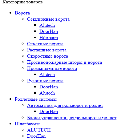
Категории товаров
Ворота
Секционные ворота
Alutech
DoorHan
Hörmann
Откатные ворота
Распашные ворота
Скоростные ворота
Противопожарные шторы и ворота
Промышленные ворота
Alutech
Рулонные ворота
DoorHan
Alutech
Роллетные системы
Автоматика для рольворот и роллет
DoorHan
Блоки управления для рольворот и роллет
Шлагбаумы
ALUTECH
DoorHan