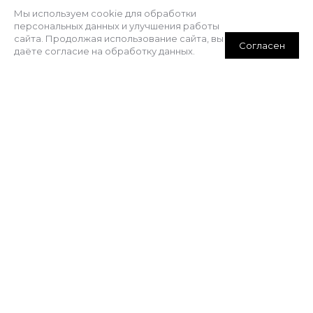
Мы используем cookie для обработки
персональных данных и улучшения работы
МЕНЮ
сайта. Продолжая использование сайта, вы
Согласен
даёте согласие на обработку данных.
Каталог товаров
Подробнее
О компании
Услуги
Отзывы
Контакты
Выполненные работы
КОНТАКТЫ
+7 (843) 207-27-57
vorota-expert@mail.ru
г. Казань, ул. Родины д.24 офис 6 (2 этаж)
Мы в MAX