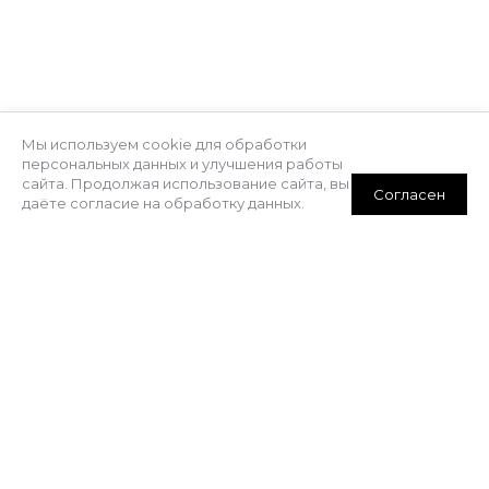
решения для частных домов, дворов, бизнеса и
промышленных объектов. Быстрый выезд,
профессиональный монтаж и гарантия на все работы.
Мы используем cookie для обработки
персональных данных и улучшения работы
МЕНЮ
сайта. Продолжая использование сайта, вы
Согласен
даёте согласие на обработку данных.
Каталог товаров
Подробнее
О компании
Услуги
Отзывы
Контакты
Выполненные работы
КОНТАКТЫ
+7 (843) 207-27-57