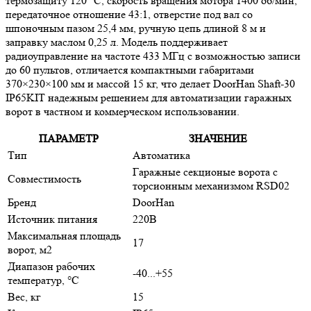
термозащиту 120 °C, скорость вращения мотора 1400 об/мин,
передаточное отношение 43:1, отверстие под вал со
шпоночным пазом 25,4 мм, ручную цепь длиной 8 м и
заправку маслом 0,25 л. Модель поддерживает
радиоуправление на частоте 433 МГц с возможностью записи
до 60 пультов, отличается компактными габаритами
370×230×100 мм и массой 15 кг, что делает DoorHan Shaft-30
IP65KIT надежным решением для автоматизации гаражных
ворот в частном и коммерческом использовании.
ПАРАМЕТР
ЗНАЧЕНИЕ
Тип
Автоматика
Гаражные секционые ворота с
Совместимость
торсионным механизмом RSD02
Бренд
DoorHan
Источник питания
220В
Максимальная площадь
17
ворот, м2
Диапазон рабочих
-40...+55
температур, °С
Вес, кг
15