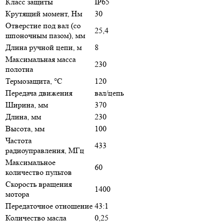
Класс защиты
IP65
Крутящий момент, Нм
30
Отверстие под вал (со
25,4
шпоночным пазом), мм
Длина ручной цепи, м
8
Максимальная масса
230
полотна
Термозащита, °С
120
Передача движения
вал/цепь
Ширина, мм
370
Длина, мм
230
Высота, мм
100
Частота
433
радиоуправления, МГц
Максимальное
60
количество пультов
Скорость вращения
1400
мотора
Передаточное отношение
43:1
Количество масла
0,25