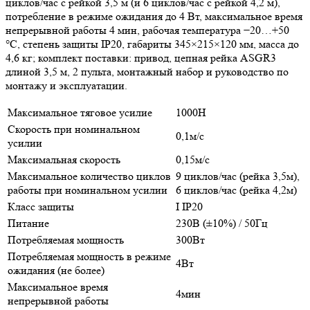
циклов/час с рейкой 3,5 м (и 6 циклов/час с рейкой 4,2 м),
потребление в режиме ожидания до 4 Вт, максимальное время
непрерывной работы 4 мин, рабочая температура −20…+50
°C, степень защиты IP20, габариты 345×215×120 мм, масса до
4,6 кг; комплект поставки: привод, цепная рейка ASGR3
длиной 3,5 м, 2 пульта, монтажный набор и руководство по
монтажу и эксплуатации.
Максимальное тяговое усилие
1000Н
Скорость при номинальном
0,1м/с
усилии
Максимальная скорость
0,15м/с
Максимальное количество циклов
9 циклов/час (рейка 3,5м),
работы при номинальном усилии
6 циклов/час (рейка 4,2м)
Класс защиты
I IP20
Питание
230В (±10%) / 50Гц
Потребляемая мощность
300Вт
Потребляемая мощность в режиме
4Вт
ожидания (не более)
Максимальное время
4мин
непрерывной работы