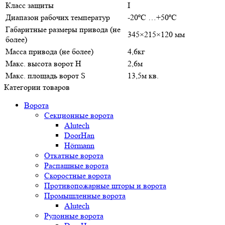
Класс защиты
I
Диапазон рабочих температур
-20ºС …+50ºС
Габаритные размеры привода (не
345×215×120 мм
более)
Масса привода (не более)
4,6кг
Макс. высота ворот H
2,6м
Макс. площадь ворот S
13,5м кв.
Категории товаров
Ворота
Секционные ворота
Alutech
DoorHan
Hörmann
Откатные ворота
Распашные ворота
Скоростные ворота
Противопожарные шторы и ворота
Промышленные ворота
Alutech
Рулонные ворота